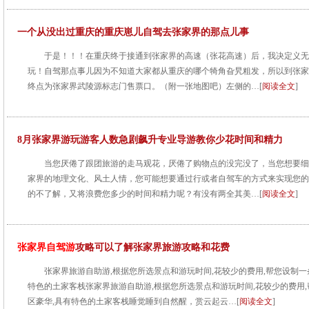
一个从没出过重庆的重庆崽儿自驾去张家界的那点儿事
于是！！！在重庆终于接通到张家界的高速（张花高速）后，我决定义无
玩！自驾那点事儿因为不知道大家都从重庆的哪个犄角旮旯粗发，所以到张家
终点为张家界武陵源标志门售票口。（附一张地图吧）左侧的…[
阅读全文
]
8月张家界游玩游客人数急剧飙升专业导游教你少花时间和精力
当您厌倦了跟团旅游的走马观花，厌倦了购物点的没完没了，当您想要细
家界的地理文化、风土人情，您可能想要通过行或者自驾车的方式来实现您的
的不了解，又将浪费您多少的时间和精力呢？有没有两全其美…[
阅读全文
]
张家界自驾游
攻略可以了解张家界旅游攻略和花费
张家界旅游自助游,根据您所选景点和游玩时间,花较少的费用,帮您设制一
特色的土家客栈张家界旅游自助游,根据您所选景点和游玩时间,花较少的费用,
区豪华,具有特色的土家客栈睡觉睡到自然醒，赏云起云…[
阅读全文
]