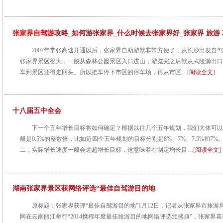
张家界自驾游
攻略_如何游张家界_什么时候去张家界好_张家界 旅游
2007年常张高速开通以后，张家界自助游就非常方便了，从长沙出发自
张家界景区很大，一般从森林公园景区入口进山，游览完之后就从武陵源出口
车到景区还得走回头。所以把车停下市区的停车场，再从市区…[
阅读全文
]
十八届五中全会
下一个五年增长目标将如何确定？根据以往几个五年规划，我们大体可以
般是0.5%的整数倍，比如近四个五年规划的目标分别是8%、7%、7.5%和7%
二，实际增长速度一般会远超增长目标，这意味着在制定增长目…[
阅读全文
]
湖南张家界景区获网络评选“最佳自驾游目的地
原标题：张家界获评“最佳自驾游目的地”1月12日，记者从张家界市旅
网在云南丽江举行“2014携程年度最佳旅游目的地网络评选颁盛典”，张家界