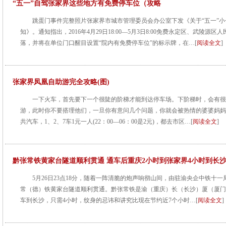
“五一”自驾张家界这些地方有免费停车位（攻略
跳蛋门事件完整照片张家界市城市管理委员会办公室下发《关于“五一”
知》。通知指出，2016年4月29日18:00—5月3日8:00免费永定区、武陵
落，并将在单位门口醒目设置“院内有免费停车位”的标示牌，在…[
阅读全文
]
张家界凤凰自助游完全攻略(图)
一下火车，首先要下一个很陡的阶梯才能到达停车场。下阶梯时，会有很
游，此时你不要搭理他们，一旦你有意问几个问题，你就会被热情的婆婆妈妈
共汽车，1、2、7车1元一人(22：00—06：00是2元)，都去市区…[
阅读全文
]
黔张常铁黄家台隧道顺利贯通 通车后重庆2小时到张家界4小时到长
5月26日23点18分，随着一阵清脆的炮声响彻山间，由驻渝央企中铁十
常（德）铁黄家台隧道顺利贯通。黔张常铁是渝（重庆）长（长沙）厦（厦门
车到长沙，只需4小时，纹身的忌讳和讲究比现在节约近7个小时…[
阅读全文
]