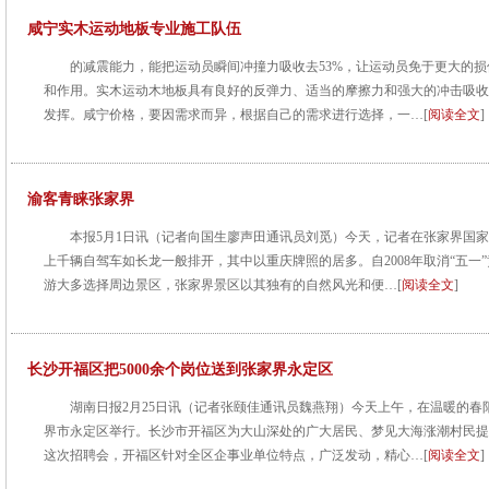
咸宁实木运动地板专业施工队伍
的减震能力，能把运动员瞬间冲撞力吸收去53%，让运动员免于更大的
和作用。实木运动木地板具有良好的反弹力、适当的摩擦力和强大的冲击吸收
发挥。咸宁价格，要因需求而异，根据自己的需求进行选择，一…[
阅读全文
]
渝客青睐张家界
本报5月1日讯（记者向国生廖声田通讯员刘觅）今天，记者在张家界国
上千辆自驾车如长龙一般排开，其中以重庆牌照的居多。自2008年取消“五一
游大多选择周边景区，张家界景区以其独有的自然风光和便…[
阅读全文
]
长沙开福区把5000余个岗位送到张家界永定区
湖南日报2月25日讯（记者张颐佳通讯员魏燕翔）今天上午，在温暖的春
界市永定区举行。长沙市开福区为大山深处的广大居民、梦见大海涨潮村民提供
这次招聘会，开福区针对全区企事业单位特点，广泛发动，精心…[
阅读全文
]