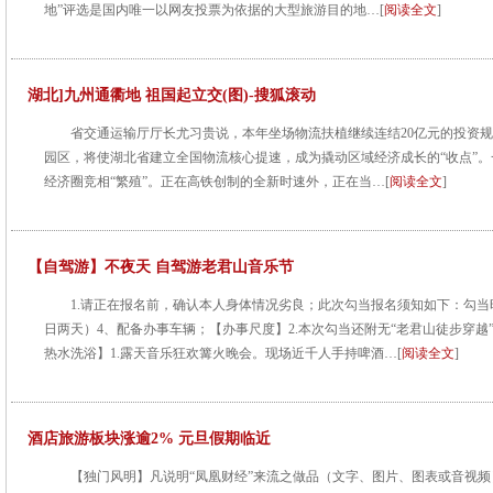
地”评选是国内唯一以网友投票为依据的大型旅游目的地…[
阅读全文
]
湖北]九州通衢地 祖国起立交(图)-搜狐滚动
省交通运输厅厅长尤习贵说，本年坐场物流扶植继续连结20亿元的投资
园区，将使湖北省建立全国物流核心提速，成为撬动区域经济成长的“收点”
经济圈竞相“繁殖”。正在高铁创制的全新时速外，正在当…[
阅读全文
]
【自驾游】不夜天 自驾游老君山音乐节
1.请正在报名前，确认本人身体情况劣良；此次勾当报名须知如下：勾当时间：
日两天）4、配备办事车辆；【办事尺度】2.本次勾当还附无“老君山徒步穿越
热水洗浴】1.露天音乐狂欢篝火晚会。现场近千人手持啤酒…[
阅读全文
]
酒店旅游板块涨逾2% 元旦假期临近
【独门风明】凡说明“凤凰财经”来流之做品（文字、图片、图表或音视