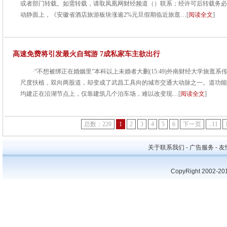
或者部门转载。如需转载，请取凤凰网财经频道（）联系；经许可后转载务必
动静面上，《安徽省酒店旅游板块涨逾2%元旦假期临近旅逛…[
阅读全文
]
高速免费将引发最火自驾游 7成私家车主欲出行
·“不想被绑正在婚姻里”本科以上未婚者大删(15:49)外南财经大学旅
尺度扶植，双向两股道，却变成了武昌工具向的城市交通大动脉之一。道功能
均建正在沿湖节点上，仅靠建筑几个泊车场，难以改变现…[
阅读全文
]
总数：220
1
2
3
4
5
6
下一页
..11
关于联系我们 - 广告服务 - 友情
CopyRight 2002-20