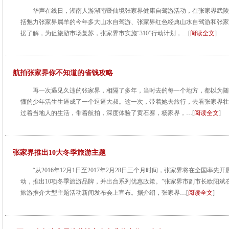
华声在线日，湖南人游湖南暨仙境张家界健康自驾游活动，在张家界武陵
括魅力张家界属羊的今年多大山水自驾游、张家界红色经典山水自驾游和张家
据了解，为促旅游市场复苏，张家界市实施“310”行动计划，…[
阅读全文
]
航拍张家界你不知道的省钱攻略
再一次遇见久违的张家界，相隔了多年，当时去的每一个地方，都以为随
懂的少年活生生逼成了一个逗逼大叔。这一次，带着她去旅行，去看张家界壮
过着当地人的生活，带着航拍，深度体验了黄石寨，杨家界，…[
阅读全文
]
张家界推出10大冬季旅游主题
“从2016年12月1日至2017年2月28日三个月时间，张家界将在全国率
动，推出10项冬季旅游品牌，并出台系列优惠政策。”张家界市副市长欧阳斌在1
旅游推介大型主题活动新闻发布会上宣布。据介绍，张家界…[
阅读全文
]